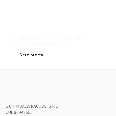
Solicită acum oferta ta
personalizată!
Beneficiază de consultanță și estimare
gratuită pentru proiectul tău.
Cere oferta
S.C PRISACA RACOVEI S.R.L
CUI: 36948605