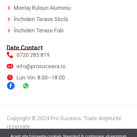
Montaj Rulouri Aluminiu
Închideri Terase Sticlă
Închideri Terase Folii
Date Contact
0720 285 819
info@prosuceava.ro
Lun-Vin: 8:00–18:00
Copyright © 2024 Pro Suceava. Toate drepturile
rezervate
Acest site foloseste cookies. Navigând în continuare, vă exprimaţi