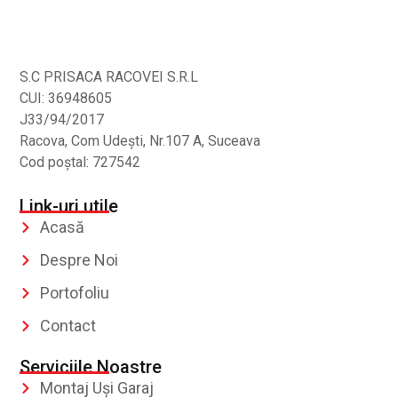
S.C PRISACA RACOVEI S.R.L
CUI: 36948605
J33/94/2017
Racova, Com Udeşti, Nr.107 A, Suceava
Cod poștal: 727542
Link-uri utile
Acasă
Despre Noi
Portofoliu
Contact
Serviciile Noastre
Montaj Uși Garaj